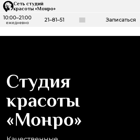
Сеть студий
красоты «Монро»
10:00–21:00
21–81–51
Записаться
ежедневно
Студия
красоты
«Монро»
Качественные