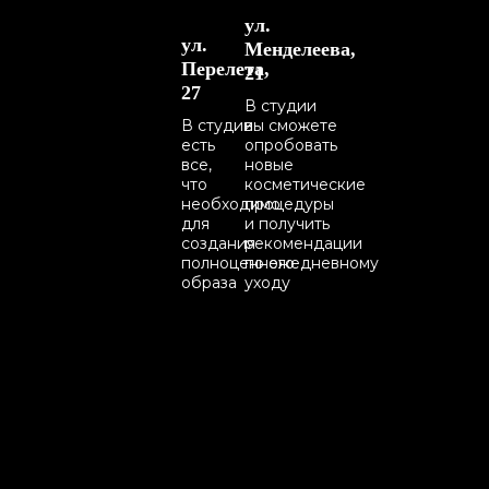
ул.
ул.
Менделеева,
Перелета,
21
27
В студии
В cтудии
вы сможете
есть
опробовать
все,
новые
что
косметические
необходимо
процедуры
для
и получить
создания
рекомендации
полноценного
по ежедневному
образа
уходу