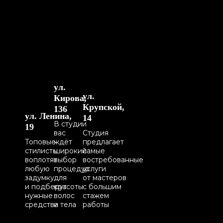
ул.
ул.
Кирова,
Крупской,
136
ул. Ленина,
14
В студии
19
вас
Студия
Топовые
ждёт
предлагает
стилисты
широкий
самые
воплотят
выбор
востребованные
любую
процедур
услуги
задумку
для
от мастеров
и подберут
красоты
с большим
нужные
волос
стажем
средства
и тела
работы